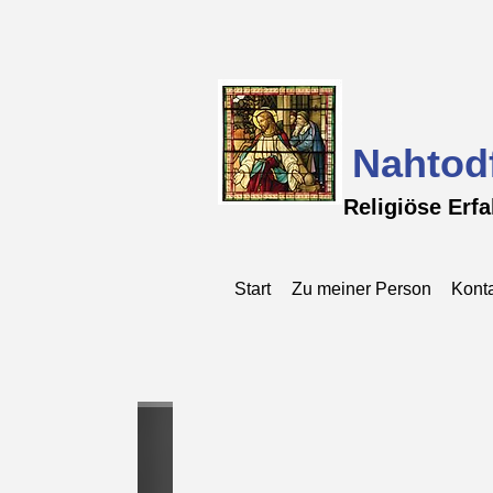
Nahtod
Religiöse Erf
Start
Zu meiner Person
Kont