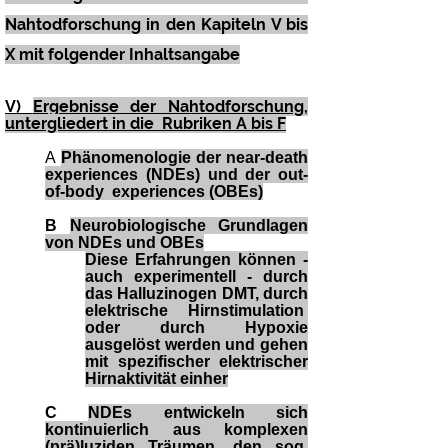
Nahtodforschung in den Kapiteln V bis
X mit folgender Inhaltsangabe
V)
Ergebnisse der Nahtodforschung,
untergliedert in die Rubriken
A bis F
A
Phänomenologie der near-death
experiences (NDEs) und der out-
of-body experiences (OBEs)
B
Neurobiologische Grundlagen
von NDEs und OBEs
Diese Erfahrungen können -
auch experimentell - durch
das Halluzinogen DMT, durch
elektrische Hirnstimulation
oder durch Hypoxie
ausgelöst werden und gehen
mit spezifischer elektrischer
Hirnaktivität einher
C
NDEs entwickeln sich
kontinuierlich aus komplexen
(prä)luziden Träumen, den sog.