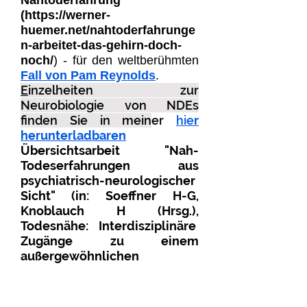
Nahtoderfahrung"
(
https://werner-
huemer.net/nahtoderfahrunge
n-arbeitet-das-gehirn-doch-
noch/
) - für den weltberühmten
Fall von Pam Reynolds
.
E
inzelheiten zur
Neurobiologie von NDEs
finden Sie in mein
er
hie
r
herunterladbaren
Übersichtsarbeit "Nah-
Todeserfahrungen aus
psychiatrisch-neurologischer
Sicht" (in: Soeffner H-G,
Knoblauch H (Hrsg.),
Todesnähe: Interdisziplinäre
Zugänge zu einem
außergewöhnlichen
Phänomen.
Universitätsverlag Konstanz,
Konstanz 1999