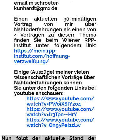
email m.schroeter-
kunhardt@gmx.de
.
Einen aktuellen 90-minütigen
Vortrag von mir über
Nahtoderfahrungen als einen von
4 Vorträgen zu diesem Thema
finden Sie beim Wiener RPP-
Institut unter folgendem link:
https://mein.rpp-
institut.com/hoffnung-
verzweiflung/
Einige (Auszüge) meiner vielen
wissenschaftlichen Vorträge über
Nahtoderfahrungen können
Sie
unter den folgenden Links bei
youtube anschauen:
https://www.youtube.com/
watch?v=PWoiXSIYzo4
https://www.youtube.com/
watch?v=tr3Tpn--HrY
https://www.youtube.com/
watch?v=Qn95PeI1zLw
Nun folgt der aktuelle Stand der