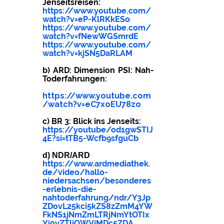
Jenseitsreisen:
https://www.youtube.com/
watch?v=eP-KlRKkESo
https://www.youtube.com/
watch?v=fNewWGSmrdE
https://www.youtube.com/
watch?v=kjSN5DaRLAM
b) ARD: Dimension PSI: Nah-
Toderfahrungen:
https://www.youtube.com
/watch?v=eC7xoEU78zo
c) BR 3: Blick ins Jenseits:
https://youtube/od1gwSTIJ
4E?si=tTB5-Wcfb9sfguCb
d) NDR/ARD
https://www.ardmediathek.
de/video/hallo-
niedersachsen/besonderes
-erlebnis-die-
nahtoderfahrung/ndr/Y3Jp
ZDovL25kci5kZS8zZmM4YW
FkNS1jNmZmLTRjNmYtOTIx
Yi0yZTliOWVjMDc5ZDA