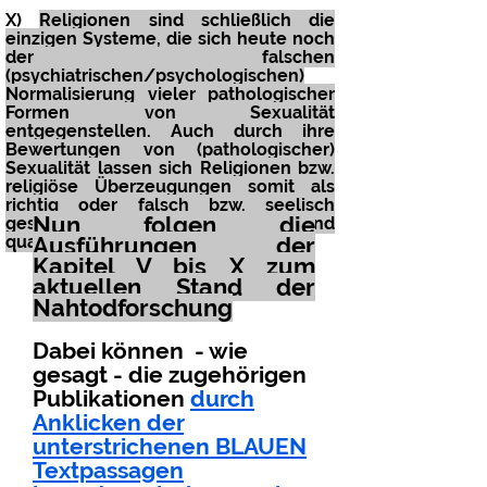
X)
Religionen sind schließlich die
einzigen Systeme, die sich heute noch
der falschen
(psychiatrischen/psychologischen)
Normalisierung vieler pathologischer
Formen von Sexualität
entgegenstellen. Auch durch ihre
Bewertungen von (pathologischer)
Sexualität lassen sich Religionen bzw.
religiöse Überzeugungen somit als
richtig oder falsch bzw. seelisch
Nun folgen die
gesund oder krankmachend
qualifizieren
Ausführungen der
Kapitel V bis X zum
aktuellen Stand der
Nahtodforschung
Dabei können - wie
gesagt - die zugehörigen
Publikationen
durch
Anklicken der
unterstrichenen BLAUEN
Textpassagen