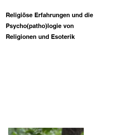
Religiöse Erfahrungen und die
Religiöse Erfahrungen und die
Psycho(patho)logie von Religionen
Psycho(patho)logie von
und Esoterik
Religionen und Esoterik