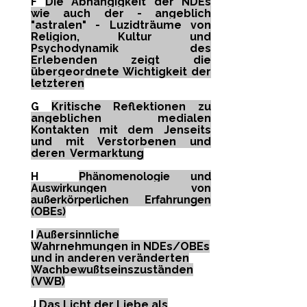
F
Die Abhängigkeit der NDEs
wie auch der - angeblich
"astralen" - Luzidträume von
Religion, Kultur und
Psychodynamik des
Erlebenden zeigt die
übergeordnete Wichtigkeit der
letzteren
G
Kritische Reflektionen zu
angeblichen medialen
Kontakten mit dem Jenseits
und mit Verstorbenen und
deren Vermarktung
H
Phänomenologie und
Auswirkungen von
außerkörperlichen Erfahrungen
(OBEs)
I
Außersinnliche
Wahrnehmungen in NDEs/OBEs
und in anderen veränderten
Wachbewußtseinszuständen
(VWB)
J
Das Licht der Liebe als